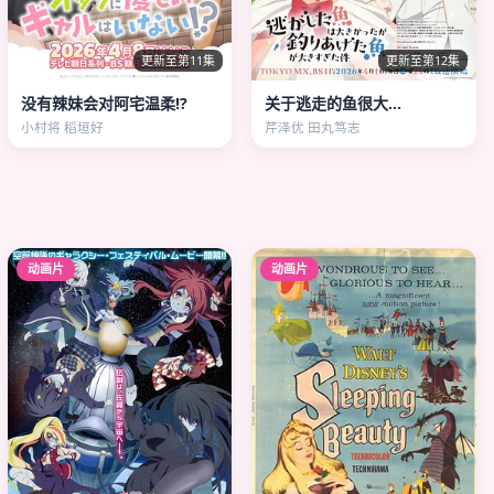
更新至第11集
更新至第12集
没有辣妹会对阿宅温柔!?
关于逃走的鱼很大…
小村将 稻垣好
芹泽优 田丸笃志
动画片
动画片