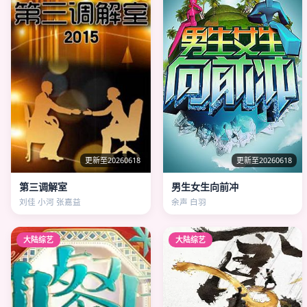
更新至20260618
更新至20260618
第三调解室
男生女生向前冲
刘佳 小河 张嘉益
余声 白羽
大陆综艺
大陆综艺