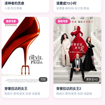
渎神者的灵扉
诺曼底72小时
卜提·阿尤蒂雅
安德鲁·斯科特 布兰登·费舍
喜剧电影
喜剧电影
完结
更新至HD
穿普拉达的女王
穿普拉达的女王2
梅丽尔·斯特里普 安妮·海瑟薇
梅丽尔·斯特里普 安妮·海瑟薇