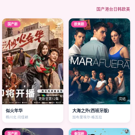
国产
港台
日韩
欧美
国产剧
欧美剧
更新至第12集
完结
似火年华
大海之外(西班牙版)
杨川北 闫佳颖
加布里埃尔·格瓦拉
国产剧
泰国剧