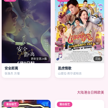
更新至第24集
完结
安全距离
恶虎情歌
张逸杰 方瑾
山提拉·库尔诺帕吉
大陆
港台
日韩
欧美
港台综艺
港台综艺