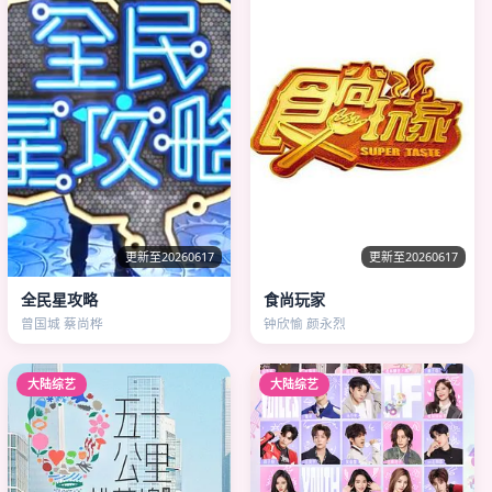
更新至20260617
更新至20260617
全民星攻略
食尚玩家
曾国城 蔡尚桦
钟欣愉 颜永烈
大陆综艺
大陆综艺