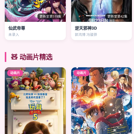
更新至第519集
更新至第42集
仙武帝尊
逆天邪神3D
未录入
郭鸿博 冯骏骅
🧸 动画片精选
动画片
动画片