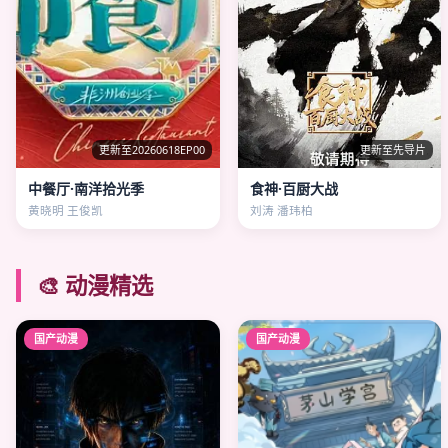
更新至20260618EP00
更新至先导片
中餐厅·南洋拾光季
食神·百厨大战
黄晓明 王俊凯
刘涛 潘玮柏
🎨 动漫精选
国产动漫
国产动漫