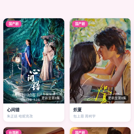
国产剧
国产剧
更新至第8集
更新至第8集
心间错
炽夏
朱正廷 哈妮克孜
包上恩 周柯宇
台湾剧
国产剧