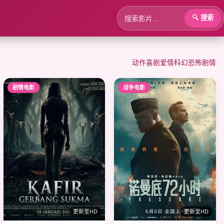
🔍 搜索
动作
喜剧
爱情
科幻
恐怖
剧情
剧情电影
战争电影
更新至HD
更新至HD