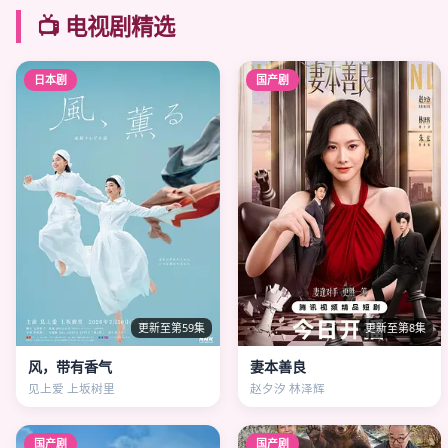
📺 电视剧精选
日本剧
国产剧
更新至第59集
更新至第8集
风，带有香气
妻本善良
见上爱 上坂树里
赵夕汐 林泽辉
国产剧
国产剧