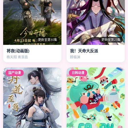
更新至第10集
更新至第23集
将夜(动画版)
我！天命大反派
杨天翔 青泯邑
顾临渊
国产动漫
日韩动漫