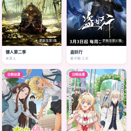
更新至第3集
更新至第37集
镖人第二季
盗妖行
未录入
姜子翰 三天
日韩动漫
日韩动漫