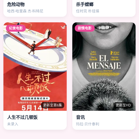
危险动物
杀手螳螂
哈西·哈里森 杰·科特尼
任时完 朴珪瑛
纪录电影
剧情电影
更新至第6集
更新至HD
人生不过几顿饭
音讯
未录入
玛拉·贝什泰利