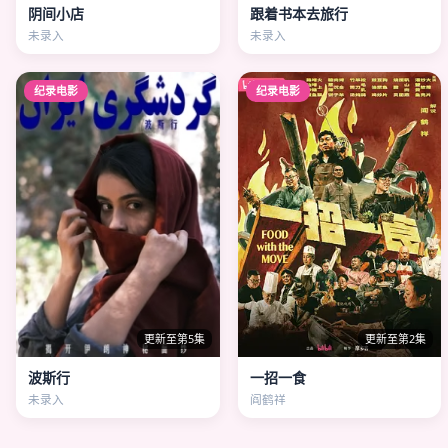
阴间小店
跟着书本去旅行
未录入
未录入
纪录电影
纪录电影
更新至第5集
更新至第2集
波斯行
一招一食
未录入
阎鹤祥