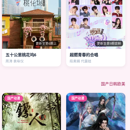
更新至第6期上
更新至第9期尝鲜
五十公里桃花坞6
超燃青春的合唱
周涛 袁咏仪
段奥娟 代露娃
国产
日韩
欧美
国产动漫
国产动漫