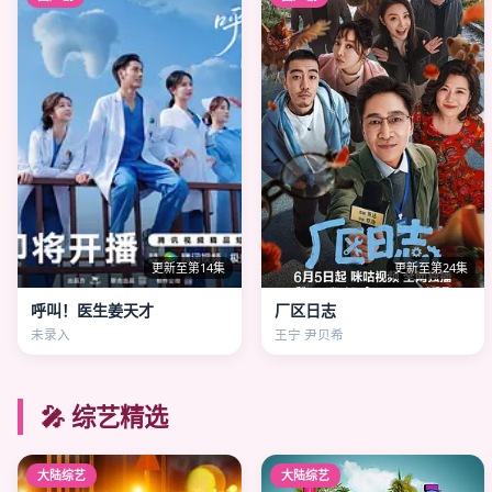
更新至第14集
更新至第24集
呼叫！医生姜天才
厂区日志
未录入
王宁 尹贝希
🎤 综艺精选
大陆综艺
大陆综艺