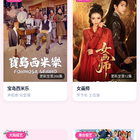
更新至第266集
更新至第12集
宝岛西米乐
女画师
尹昭德 何宜珊
罗予彤 王佳璇
大陆综艺
港台综艺